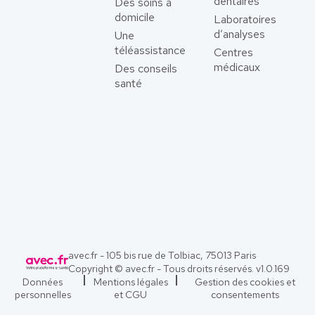
dentaires
Des soins à
domicile
Laboratoires
d’analyses
Une
téléassistance
Centres
médicaux
Des conseils
santé
avec.fr - 105 bis rue de Tolbiac, 75013 Paris
Copyright © avec.fr - Tous droits réservés. v
1.0.169
Données
Mentions légales
Gestion des cookies et
personnelles
et CGU
consentements