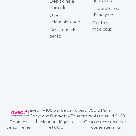
dentaires
Des soins à
domicile
Laboratoires
d’analyses
Une
téléassistance
Centres
médicaux
Des conseils
santé
avec.fr - 105 bis rue de Tolbiac, 75013 Paris
Copyright © avec.fr - Tous droits réservés. v
1.0.169
Données
Mentions légales
Gestion des cookies et
personnelles
et CGU
consentements