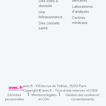
dentaires
Des soins à
domicile
Laboratoires
d’analyses
Une
téléassistance
Centres
médicaux
Des conseils
santé
avec.fr - 105 bis rue de Tolbiac, 75013 Paris
Copyright © avec.fr - Tous droits réservés. v
1.0.169
Données
Mentions légales
Gestion des cookies et
personnelles
et CGU
consentements