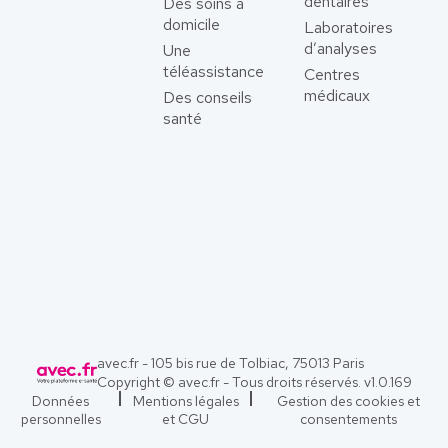
dentaires
Des soins à
domicile
Laboratoires
d’analyses
Une
téléassistance
Centres
médicaux
Des conseils
santé
avec.fr - 105 bis rue de Tolbiac, 75013 Paris
Copyright © avec.fr - Tous droits réservés. v
1.0.169
Données
Mentions légales
Gestion des cookies et
personnelles
et CGU
consentements