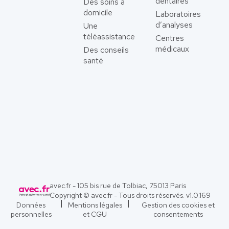
dentaires
Des soins à
domicile
Laboratoires
d’analyses
Une
téléassistance
Centres
médicaux
Des conseils
santé
avec.fr - 105 bis rue de Tolbiac, 75013 Paris
Copyright © avec.fr - Tous droits réservés. v
1.0.169
Données
Mentions légales
Gestion des cookies et
personnelles
et CGU
consentements