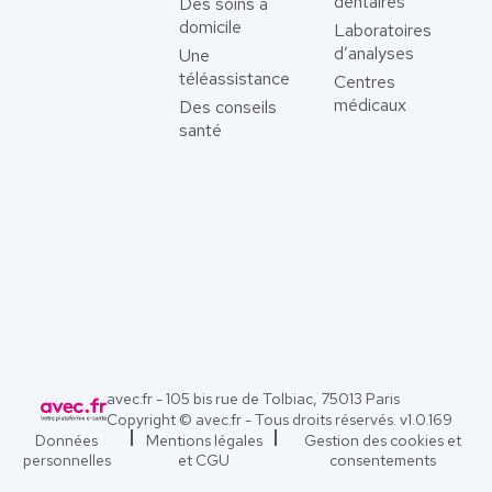
dentaires
Des soins à
domicile
Laboratoires
d’analyses
Une
téléassistance
Centres
médicaux
Des conseils
santé
avec.fr - 105 bis rue de Tolbiac, 75013 Paris
Copyright © avec.fr - Tous droits réservés. v
1.0.169
Données
Mentions légales
Gestion des cookies et
personnelles
et CGU
consentements