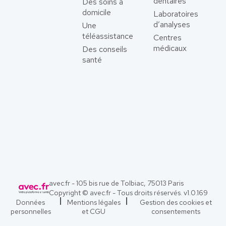
dentaires
Des soins à
domicile
Laboratoires
d’analyses
Une
téléassistance
Centres
médicaux
Des conseils
santé
avec.fr - 105 bis rue de Tolbiac, 75013 Paris
Copyright © avec.fr - Tous droits réservés. v
1.0.169
Données
Mentions légales
Gestion des cookies et
personnelles
et CGU
consentements