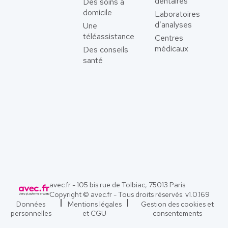
dentaires
Des soins à
domicile
Laboratoires
d’analyses
Une
téléassistance
Centres
médicaux
Des conseils
santé
avec.fr - 105 bis rue de Tolbiac, 75013 Paris
Copyright © avec.fr - Tous droits réservés. v
1.0.169
Données
Mentions légales
Gestion des cookies et
personnelles
et CGU
consentements