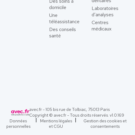
dentaires
Des soins à
domicile
Laboratoires
d’analyses
Une
téléassistance
Centres
médicaux
Des conseils
santé
avec.fr - 105 bis rue de Tolbiac, 75013 Paris
Copyright © avec.fr - Tous droits réservés. v
1.0.169
Données
Mentions légales
Gestion des cookies et
personnelles
et CGU
consentements