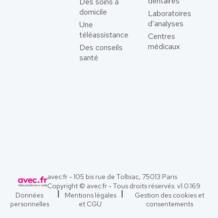
dentaires
Des soins à
domicile
Laboratoires
d’analyses
Une
téléassistance
Centres
médicaux
Des conseils
santé
avec.fr - 105 bis rue de Tolbiac, 75013 Paris
Copyright © avec.fr - Tous droits réservés. v
1.0.169
Données
Mentions légales
Gestion des cookies et
personnelles
et CGU
consentements