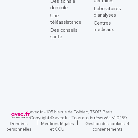
dentaires
Des soins à
domicile
Laboratoires
d’analyses
Une
téléassistance
Centres
médicaux
Des conseils
santé
avec.fr - 105 bis rue de Tolbiac, 75013 Paris
Copyright © avec.fr - Tous droits réservés. v
1.0.169
Données
Mentions légales
Gestion des cookies et
personnelles
et CGU
consentements