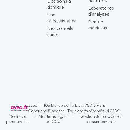
dentaires
Des soins à
domicile
Laboratoires
d’analyses
Une
téléassistance
Centres
médicaux
Des conseils
santé
avec.fr - 105 bis rue de Tolbiac, 75013 Paris
Copyright © avec.fr - Tous droits réservés. v
1.0.169
Données
Mentions légales
Gestion des cookies et
personnelles
et CGU
consentements