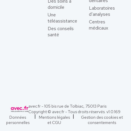
dentaires
Des soins à
domicile
Laboratoires
d’analyses
Une
téléassistance
Centres
médicaux
Des conseils
santé
avec.fr - 105 bis rue de Tolbiac, 75013 Paris
Copyright © avec.fr - Tous droits réservés. v
1.0.169
Données
Mentions légales
Gestion des cookies et
personnelles
et CGU
consentements