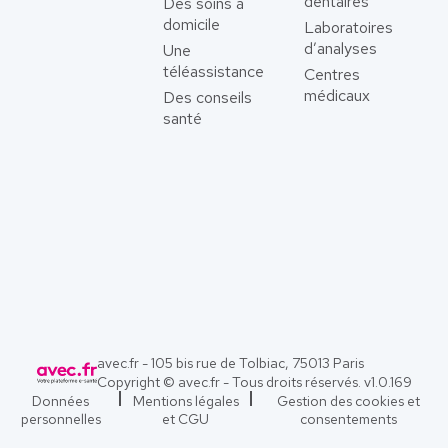
dentaires
Des soins à
domicile
Laboratoires
d’analyses
Une
téléassistance
Centres
médicaux
Des conseils
santé
avec.fr - 105 bis rue de Tolbiac, 75013 Paris
Copyright © avec.fr - Tous droits réservés. v
1.0.169
Données
Mentions légales
Gestion des cookies et
personnelles
et CGU
consentements