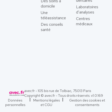
dentaires
Des soins à
domicile
Laboratoires
d’analyses
Une
téléassistance
Centres
médicaux
Des conseils
santé
avec.fr - 105 bis rue de Tolbiac, 75013 Paris
Copyright © avec.fr - Tous droits réservés. v
1.0.169
Données
Mentions légales
Gestion des cookies et
personnelles
et CGU
consentements