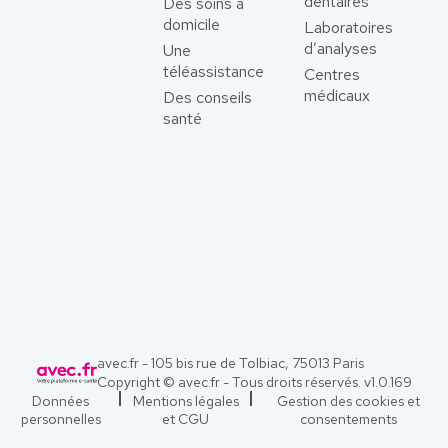
dentaires
Des soins à
domicile
Laboratoires
d’analyses
Une
téléassistance
Centres
médicaux
Des conseils
santé
avec.fr - 105 bis rue de Tolbiac, 75013 Paris
Copyright © avec.fr - Tous droits réservés. v
1.0.169
Données
Mentions légales
Gestion des cookies et
personnelles
et CGU
consentements