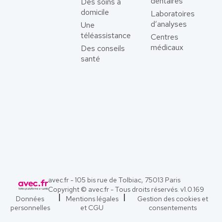
dentaires
Des soins à
domicile
Laboratoires
d’analyses
Une
téléassistance
Centres
médicaux
Des conseils
santé
avec.fr - 105 bis rue de Tolbiac, 75013 Paris
Copyright © avec.fr - Tous droits réservés. v
1.0.169
Données
Mentions légales
Gestion des cookies et
personnelles
et CGU
consentements