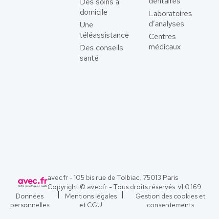
dentaires
Des soins à
domicile
Laboratoires
d’analyses
Une
téléassistance
Centres
médicaux
Des conseils
santé
avec.fr - 105 bis rue de Tolbiac, 75013 Paris
Copyright © avec.fr - Tous droits réservés. v
1.0.169
Données
Mentions légales
Gestion des cookies et
personnelles
et CGU
consentements