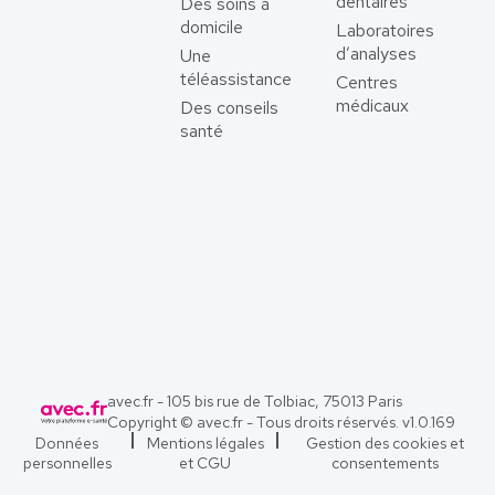
dentaires
Des soins à
domicile
Laboratoires
d’analyses
Une
téléassistance
Centres
médicaux
Des conseils
santé
avec.fr - 105 bis rue de Tolbiac, 75013 Paris
Copyright © avec.fr - Tous droits réservés. v
1.0.169
Données
Mentions légales
Gestion des cookies et
personnelles
et CGU
consentements