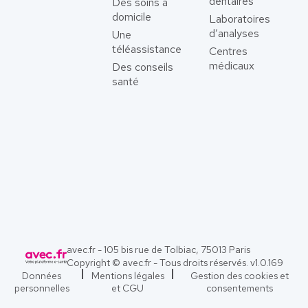
dentaires
Des soins à
domicile
Laboratoires
d’analyses
Une
téléassistance
Centres
médicaux
Des conseils
santé
avec.fr - 105 bis rue de Tolbiac, 75013 Paris
Copyright © avec.fr - Tous droits réservés. v
1.0.169
Données
Mentions légales
Gestion des cookies et
personnelles
et CGU
consentements