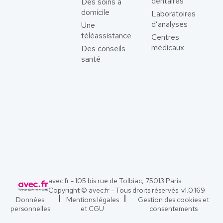
dentaires
Des soins à
domicile
Laboratoires
d’analyses
Une
téléassistance
Centres
médicaux
Des conseils
santé
avec.fr - 105 bis rue de Tolbiac, 75013 Paris
Copyright © avec.fr - Tous droits réservés. v
1.0.169
Données
Mentions légales
Gestion des cookies et
personnelles
et CGU
consentements