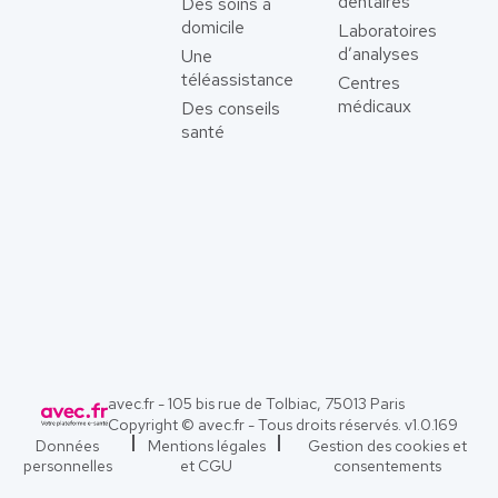
dentaires
Des soins à
domicile
Laboratoires
d’analyses
Une
téléassistance
Centres
médicaux
Des conseils
santé
avec.fr - 105 bis rue de Tolbiac, 75013 Paris
Copyright © avec.fr - Tous droits réservés. v
1.0.169
Données
Mentions légales
Gestion des cookies et
personnelles
et CGU
consentements