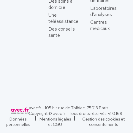
dentaires
Des soins à
domicile
Laboratoires
d’analyses
Une
téléassistance
Centres
médicaux
Des conseils
santé
avec.fr - 105 bis rue de Tolbiac, 75013 Paris
Copyright © avec.fr - Tous droits réservés. v
1.0.169
Données
Mentions légales
Gestion des cookies et
personnelles
et CGU
consentements