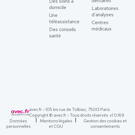
dentaires
Des soins à
domicile
Laboratoires
d’analyses
Une
téléassistance
Centres
médicaux
Des conseils
santé
avec.fr - 105 bis rue de Tolbiac, 75013 Paris
Copyright © avec.fr - Tous droits réservés. v
1.0.169
Données
Mentions légales
Gestion des cookies et
personnelles
et CGU
consentements