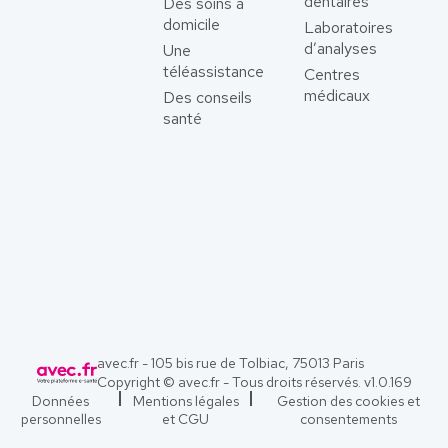
dentaires
Des soins à
domicile
Laboratoires
d’analyses
Une
téléassistance
Centres
médicaux
Des conseils
santé
avec.fr - 105 bis rue de Tolbiac, 75013 Paris
Copyright © avec.fr - Tous droits réservés. v
1.0.169
Données
Mentions légales
Gestion des cookies et
personnelles
et CGU
consentements