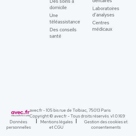
dentaires
Des soins à
domicile
Laboratoires
d’analyses
Une
téléassistance
Centres
médicaux
Des conseils
santé
avec.fr - 105 bis rue de Tolbiac, 75013 Paris
Copyright © avec.fr - Tous droits réservés. v
1.0.169
Données
Mentions légales
Gestion des cookies et
personnelles
et CGU
consentements