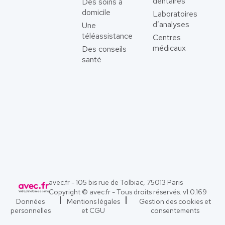
dentaires
Des soins à
domicile
Laboratoires
d’analyses
Une
téléassistance
Centres
médicaux
Des conseils
santé
avec.fr - 105 bis rue de Tolbiac, 75013 Paris
Copyright © avec.fr - Tous droits réservés. v
1.0.169
Données
Mentions légales
Gestion des cookies et
personnelles
et CGU
consentements