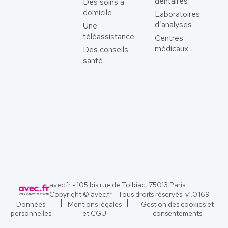
dentaires
Des soins à
domicile
Laboratoires
d’analyses
Une
téléassistance
Centres
médicaux
Des conseils
santé
avec.fr - 105 bis rue de Tolbiac, 75013 Paris
Copyright © avec.fr - Tous droits réservés. v
1.0.169
Données
Mentions légales
Gestion des cookies et
personnelles
et CGU
consentements