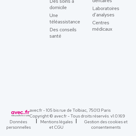
dentaires
Des soins à
domicile
Laboratoires
d’analyses
Une
téléassistance
Centres
médicaux
Des conseils
santé
avec.fr - 105 bis rue de Tolbiac, 75013 Paris
Copyright © avec.fr - Tous droits réservés. v
1.0.169
Données
Mentions légales
Gestion des cookies et
personnelles
et CGU
consentements