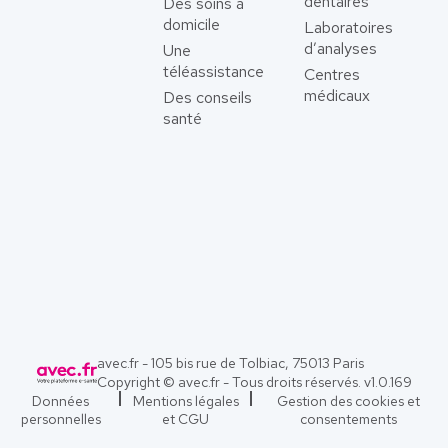
dentaires
Des soins à
domicile
Laboratoires
d’analyses
Une
téléassistance
Centres
médicaux
Des conseils
santé
avec.fr - 105 bis rue de Tolbiac, 75013 Paris
Copyright © avec.fr - Tous droits réservés. v
1.0.169
Données
Mentions légales
Gestion des cookies et
personnelles
et CGU
consentements