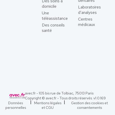
dentaires
Des soins à
domicile
Laboratoires
d’analyses
Une
téléassistance
Centres
médicaux
Des conseils
santé
avec.fr - 105 bis rue de Tolbiac, 75013 Paris
Copyright © avec.fr - Tous droits réservés. v
1.0.169
Données
Mentions légales
Gestion des cookies et
personnelles
et CGU
consentements