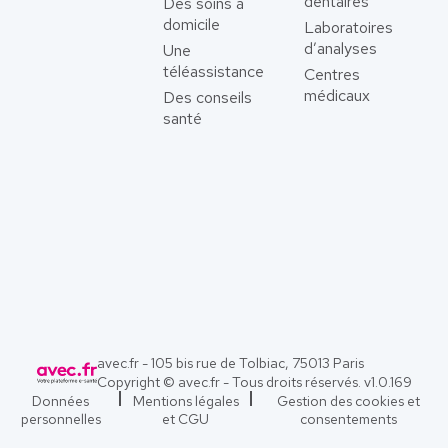
dentaires
Des soins à
domicile
Laboratoires
d’analyses
Une
téléassistance
Centres
médicaux
Des conseils
santé
avec.fr - 105 bis rue de Tolbiac, 75013 Paris
Copyright © avec.fr - Tous droits réservés. v
1.0.169
Données
Mentions légales
Gestion des cookies et
personnelles
et CGU
consentements