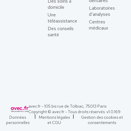
dentaires
Des soins à
domicile
Laboratoires
d’analyses
Une
téléassistance
Centres
médicaux
Des conseils
santé
avec.fr - 105 bis rue de Tolbiac, 75013 Paris
Copyright © avec.fr - Tous droits réservés. v
1.0.169
Données
Mentions légales
Gestion des cookies et
personnelles
et CGU
consentements