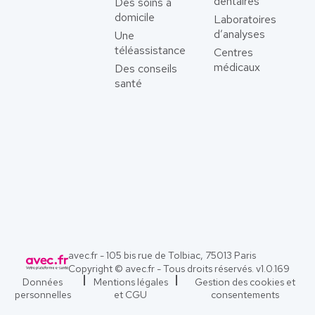
dentaires
Des soins à
domicile
Laboratoires
d’analyses
Une
téléassistance
Centres
médicaux
Des conseils
santé
avec.fr - 105 bis rue de Tolbiac, 75013 Paris
Copyright © avec.fr - Tous droits réservés. v
1.0.169
Données
Mentions légales
Gestion des cookies et
personnelles
et CGU
consentements