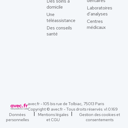
dentaires
Des soins à
domicile
Laboratoires
d’analyses
Une
téléassistance
Centres
médicaux
Des conseils
santé
avec.fr - 105 bis rue de Tolbiac, 75013 Paris
Copyright © avec.fr - Tous droits réservés. v
1.0.169
Données
Mentions légales
Gestion des cookies et
personnelles
et CGU
consentements