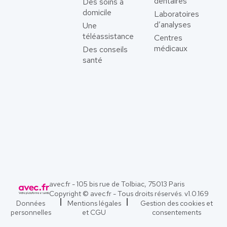
dentaires
Des soins à
domicile
Laboratoires
d’analyses
Une
téléassistance
Centres
médicaux
Des conseils
santé
avec.fr - 105 bis rue de Tolbiac, 75013 Paris
Copyright © avec.fr - Tous droits réservés. v
1.0.169
Données
Mentions légales
Gestion des cookies et
personnelles
et CGU
consentements