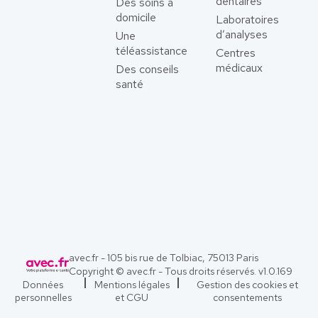
dentaires
Des soins à
domicile
Laboratoires
d’analyses
Une
téléassistance
Centres
médicaux
Des conseils
santé
avec.fr - 105 bis rue de Tolbiac, 75013 Paris
Copyright © avec.fr - Tous droits réservés. v
1.0.169
Données
Mentions légales
Gestion des cookies et
personnelles
et CGU
consentements