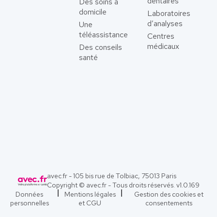
dentaires
Des soins à
domicile
Laboratoires
d’analyses
Une
téléassistance
Centres
médicaux
Des conseils
santé
avec.fr - 105 bis rue de Tolbiac, 75013 Paris
Copyright © avec.fr - Tous droits réservés. v
1.0.169
Données
Mentions légales
Gestion des cookies et
personnelles
et CGU
consentements