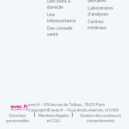
dentaires
Des soins à
domicile
Laboratoires
d’analyses
Une
téléassistance
Centres
médicaux
Des conseils
santé
avec.fr - 105 bis rue de Tolbiac, 75013 Paris
Copyright © avec.fr - Tous droits réservés. v
1.0.169
Données
Mentions légales
Gestion des cookies et
personnelles
et CGU
consentements