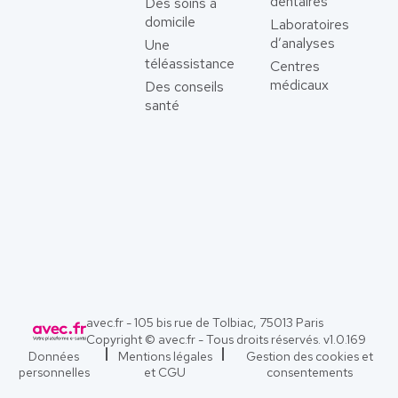
dentaires
Des soins à
domicile
Laboratoires
d’analyses
Une
téléassistance
Centres
médicaux
Des conseils
santé
avec.fr - 105 bis rue de Tolbiac, 75013 Paris
Copyright © avec.fr - Tous droits réservés. v
1.0.169
Données
Mentions légales
Gestion des cookies et
personnelles
et CGU
consentements