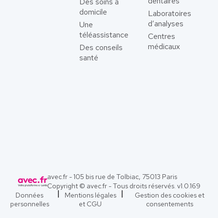
dentaires
Des soins à
domicile
Laboratoires
d’analyses
Une
téléassistance
Centres
médicaux
Des conseils
santé
avec.fr - 105 bis rue de Tolbiac, 75013 Paris
Copyright © avec.fr - Tous droits réservés. v
1.0.169
Données
Mentions légales
Gestion des cookies et
personnelles
et CGU
consentements