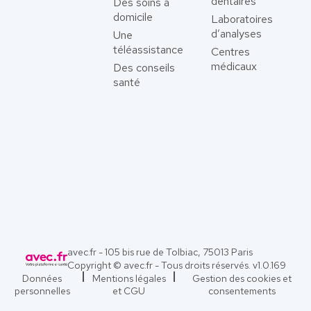
dentaires
Des soins à
domicile
Laboratoires
d’analyses
Une
téléassistance
Centres
médicaux
Des conseils
santé
avec.fr - 105 bis rue de Tolbiac, 75013 Paris
Copyright © avec.fr - Tous droits réservés. v
1.0.169
Données
Mentions légales
Gestion des cookies et
personnelles
et CGU
consentements