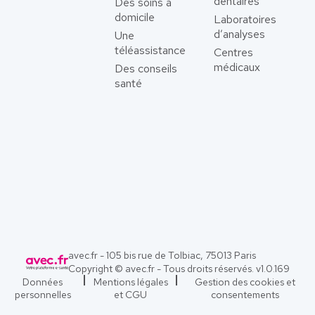
dentaires
Des soins à
domicile
Laboratoires
d’analyses
Une
téléassistance
Centres
médicaux
Des conseils
santé
avec.fr - 105 bis rue de Tolbiac, 75013 Paris
Copyright © avec.fr - Tous droits réservés. v
1.0.169
Données
Mentions légales
Gestion des cookies et
personnelles
et CGU
consentements