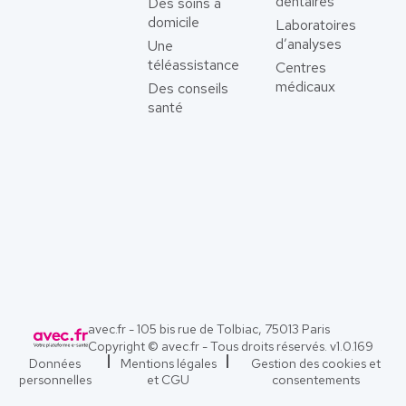
dentaires
Des soins à
domicile
Laboratoires
d’analyses
Une
téléassistance
Centres
médicaux
Des conseils
santé
avec.fr - 105 bis rue de Tolbiac, 75013 Paris
Copyright © avec.fr - Tous droits réservés. v
1.0.169
Données
Mentions légales
Gestion des cookies et
personnelles
et CGU
consentements