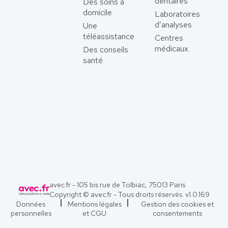
dentaires
Des soins à
domicile
Laboratoires
d’analyses
Une
téléassistance
Centres
médicaux
Des conseils
santé
avec.fr - 105 bis rue de Tolbiac, 75013 Paris
Copyright © avec.fr - Tous droits réservés. v
1.0.169
Données
Mentions légales
Gestion des cookies et
personnelles
et CGU
consentements