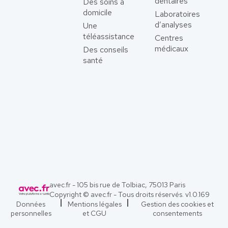
dentaires
Des soins à
domicile
Laboratoires
d’analyses
Une
téléassistance
Centres
médicaux
Des conseils
santé
avec.fr - 105 bis rue de Tolbiac, 75013 Paris
Copyright © avec.fr - Tous droits réservés. v
1.0.169
Données
Mentions légales
Gestion des cookies et
personnelles
et CGU
consentements