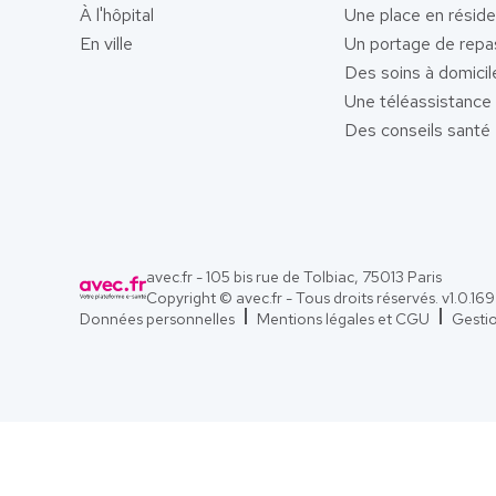
À l'hôpital
Une place en résid
En ville
Un portage de repa
Des soins à domicil
Une téléassistance
Des conseils santé
avec.fr - 105 bis rue de Tolbiac, 75013 Paris
Copyright © avec.fr - Tous droits réservés. v
1.0.169
Données personnelles
Mentions légales et CGU
Gesti