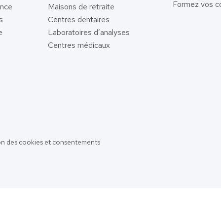
Formez vos co
ence
Maisons de retraite
s
Centres dentaires
e
Laboratoires d’analyses
Centres médicaux
on des cookies et consentements