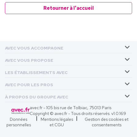
Retourner à l'accueil
AVEC VOUS ACCOMPAGNE
AVEC VOUS PROPOSE
LES ÉTABLISSEMENTS AVEC
AVEC POUR LES PROS
À PROPOS DU GROUPE AVEC
avec.fr - 105 bis rue de Tolbiac, 75013 Paris
Copyright © avec.fr - Tous droits réservés. v
1.0.169
Données
Mentions légales
Gestion des cookies et
personnelles
et CGU
consentements