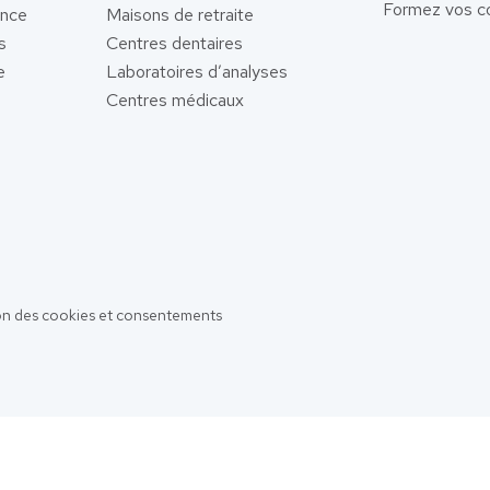
Formez vos co
ence
Maisons de retraite
s
Centres dentaires
e
Laboratoires d’analyses
Centres médicaux
on des cookies et consentements