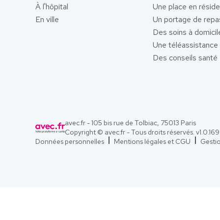
À l'hôpital
Une place en résid
En ville
Un portage de repa
Des soins à domicil
Une téléassistance
Des conseils santé
avec.fr - 105 bis rue de Tolbiac, 75013 Paris
Copyright © avec.fr - Tous droits réservés. v
1.0.169
Données personnelles
Mentions légales et CGU
Gesti