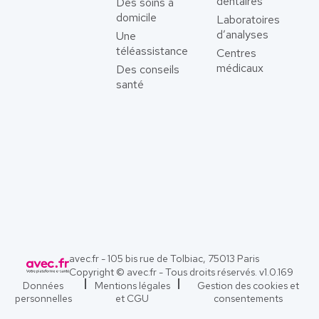
dentaires
Des soins à
domicile
Laboratoires
d’analyses
Une
téléassistance
Centres
médicaux
Des conseils
santé
avec.fr - 105 bis rue de Tolbiac, 75013 Paris
Copyright © avec.fr - Tous droits réservés. v
1.0.169
Données
Mentions légales
Gestion des cookies et
personnelles
et CGU
consentements